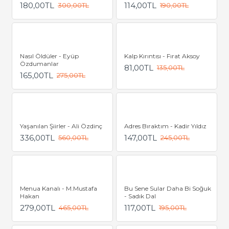
180,00TL
114,00TL
300,00TL
190,00TL
Nasıl Öldüler - Eyüp
Kalp Kırıntısı - Fırat Aksoy
Özdumanlar
81,00TL
135,00TL
165,00TL
275,00TL
Yaşanılan Şiirler - Ali Özdinç
Adres Bıraktım - Kadir Yıldız
336,00TL
147,00TL
560,00TL
245,00TL
Menua Kanalı - M.Mustafa
Bu Sene Sular Daha Bi Soğuk
Hakan
- Sadık Dal
279,00TL
117,00TL
465,00TL
195,00TL