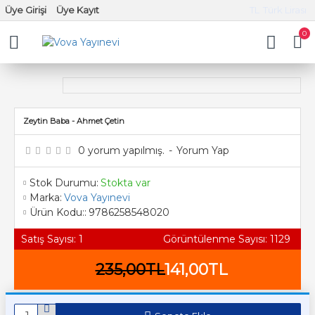
Üye Girişi
Üye Kayıt
TL
Türk Lirası
0
Zeytin Baba - Ahmet Çetin
0 yorum yapılmış.
-
Yorum Yap
Stok Durumu:
Stokta var
Marka:
Vova Yayınevi
Ürün Kodu::
9786258548020
Satış Sayısı: 1
Görüntülenme Sayısı: 1129
235,00TL
141,00TL