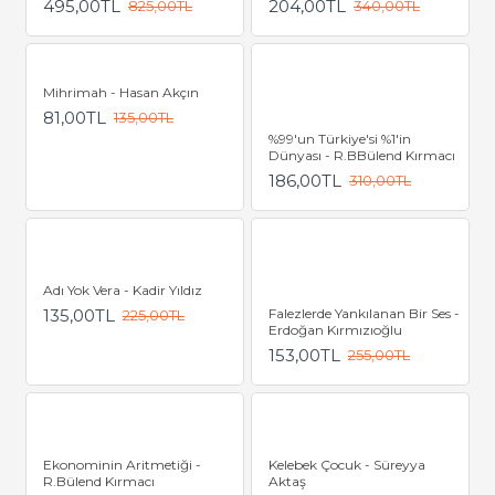
495,00TL
204,00TL
825,00TL
340,00TL
Mihrimah - Hasan Akçın
81,00TL
135,00TL
%99'un Türkiye'si %1'in
Dünyası - R.BBülend Kırmacı
186,00TL
310,00TL
Adı Yok Vera - Kadir Yıldız
135,00TL
Falezlerde Yankılanan Bir Ses -
225,00TL
Erdoğan Kırmızıoğlu
153,00TL
255,00TL
Ekonominin Aritmetiği -
Kelebek Çocuk - Süreyya
R.Bülend Kırmacı
Aktaş