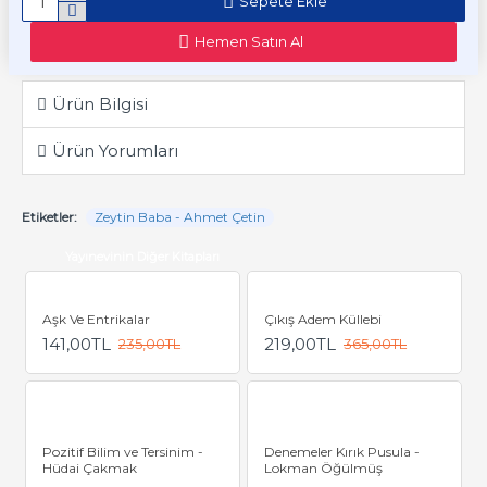
Sepete Ekle
Hemen Satın Al
Ürün Bilgisi
Ürün Yorumları
Etiketler:
Zeytin Baba - Ahmet Çetin
Yayınevinin Diğer Kitapları
Aşk Ve Entrikalar
Çıkış Adem Küllebi
141,00TL
219,00TL
235,00TL
365,00TL
Pozitif Bilim ve Tersinim -
Denemeler Kırık Pusula -
Hüdai Çakmak
Lokman Öğülmüş