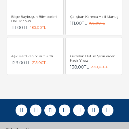
Bilge Baykuşun Bilmeceleri
Çalışkan Karınca Halil Manuş
Halil Manuş
111,00TL
185,00TL
111,00TL
185,00TL
Aşk Merdiveni Yusuf Sırtlı
Güzelsin Bütün Şehirlerden
Kadir Yıldız
129,00TL
215,00TL
138,00TL
230,00TL