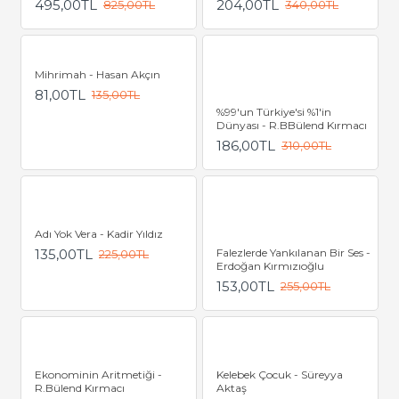
495,00TL
204,00TL
825,00TL
340,00TL
Mihrimah - Hasan Akçın
81,00TL
135,00TL
%99'un Türkiye'si %1'in
Dünyası - R.BBülend Kırmacı
186,00TL
310,00TL
Adı Yok Vera - Kadir Yıldız
135,00TL
Falezlerde Yankılanan Bir Ses -
225,00TL
Erdoğan Kırmızıoğlu
153,00TL
255,00TL
Ekonominin Aritmetiği -
Kelebek Çocuk - Süreyya
R.Bülend Kırmacı
Aktaş