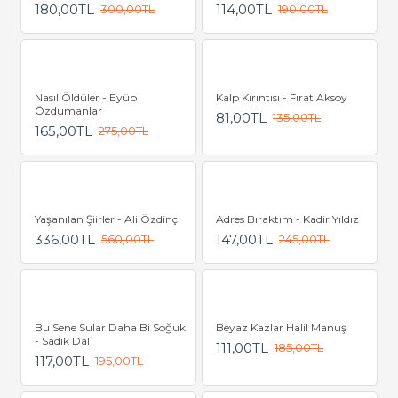
180,00TL
114,00TL
300,00TL
190,00TL
Nasıl Öldüler - Eyüp
Kalp Kırıntısı - Fırat Aksoy
Özdumanlar
81,00TL
135,00TL
165,00TL
275,00TL
Yaşanılan Şiirler - Ali Özdinç
Adres Bıraktım - Kadir Yıldız
336,00TL
147,00TL
560,00TL
245,00TL
Bu Sene Sular Daha Bi Soğuk
Beyaz Kazlar Halil Manuş
- Sadık Dal
111,00TL
185,00TL
117,00TL
195,00TL