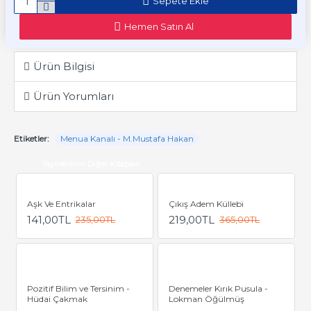
Sepete Ekle
Hemen Satın Al
Ürün Bilgisi
Ürün Yorumları
Etiketler:
Menua Kanalı - M.Mustafa Hakan
Yayınevinin Diğer Kitapları
Aşk Ve Entrikalar
Çıkış Adem Küllebi
141,00TL
219,00TL
235,00TL
365,00TL
Pozitif Bilim ve Tersinim -
Denemeler Kırık Pusula -
Hüdai Çakmak
Lokman Öğülmüş