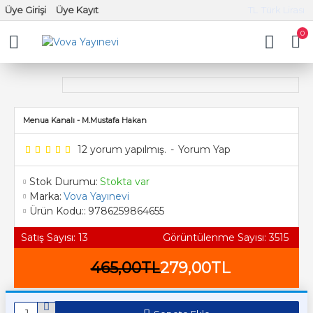
Üye Girişi
Üye Kayıt
TL
Türk Lirası
0
Menua Kanalı - M.Mustafa Hakan
12 yorum yapılmış.
-
Yorum Yap
Stok Durumu:
Stokta var
Marka:
Vova Yayınevi
Ürün Kodu::
9786259864655
Satış Sayısı: 13
Görüntülenme Sayısı: 3515
465,00TL
279,00TL