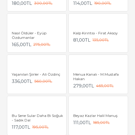
180,00TL
114,00TL
300,00TL
190,00TL
Nasıl Öldüler - Eyüp
Kalp Kırıntısı - Fırat Aksoy
Özdumanlar
81,00TL
135,00TL
165,00TL
275,00TL
Yaşanılan Şiirler - Ali Özdinç
Menua Kanalı - M.Mustafa
Hakan
336,00TL
560,00TL
279,00TL
465,00TL
Bu Sene Sular Daha Bi Soğuk
Beyaz Kazlar Halil Manuş
- Sadık Dal
111,00TL
185,00TL
117,00TL
195,00TL