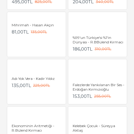
495,00TL
204,00TL
825,00TL
340,00TL
Mihrimah - Hasan Akçın
81,00TL
135,00TL
%99'un Türkiye'si %1'in
Dünyası - R.BBülend Kırmacı
186,00TL
310,00TL
Adı Yok Vera - Kadir Yıldız
135,00TL
Falezlerde Yankılanan Bir Ses -
225,00TL
Erdoğan Kırmızıoğlu
153,00TL
255,00TL
Ekonominin Aritmetiği -
Kelebek Çocuk - Süreyya
R.Bülend Kırmacı
Aktaş