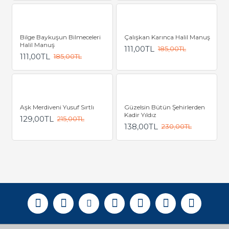
Bilge Baykuşun Bilmeceleri
Çalışkan Karınca Halil Manuş
Halil Manuş
111,00TL
185,00TL
111,00TL
185,00TL
Aşk Merdiveni Yusuf Sırtlı
Güzelsin Bütün Şehirlerden
Kadir Yıldız
129,00TL
215,00TL
138,00TL
230,00TL