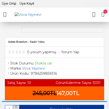
Üye Girişi
Üye Kayıt
TL
Türk Lirası
0
Adres Bıraktım - Kadir Yıldız
0 yorum yapılmış.
-
Yorum Yap
Stok Durumu:
Stokta var
Marka:
Vova Yayınevi
Ürün Kodu::
9786259859316
Satış Sayısı: 10
Görüntülenme Sayısı: 3031
245,00TL
147,00TL