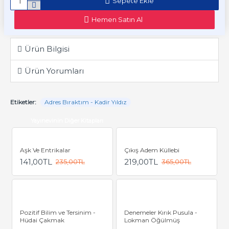
Sepete Ekle
Hemen Satın Al
Ürün Bilgisi
Ürün Yorumları
Etiketler:
Adres Bıraktım - Kadir Yıldız
Yayınevinin Diğer Kitapları
Aşk Ve Entrikalar
Çıkış Adem Küllebi
141,00TL
219,00TL
235,00TL
365,00TL
Pozitif Bilim ve Tersinim -
Denemeler Kırık Pusula -
Hüdai Çakmak
Lokman Öğülmüş