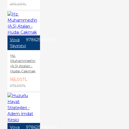
470,00TL
Vova
9786256168275
Yayınevi
Hz.
Muhammed'in
(A.S) Ataları -
Hüdai Çakmak
165,00TL
275,00TL
Vova
9786259454719