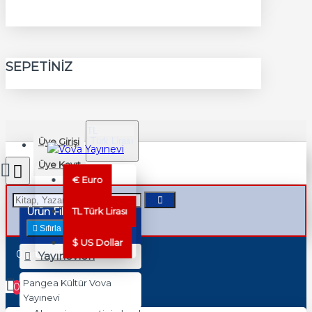
SEPETINIZ
TL
Üye Girişi
Türk Lirası
TRY
Üye Kayıt
€
Euro
Ürün Filtreleme
TL
Türk Lirası
Sıfırla
$
US Dollar
0 ürün - 0,00TL
Yayınevleri
Pangea Kültür
Vova
0
Yayınevi