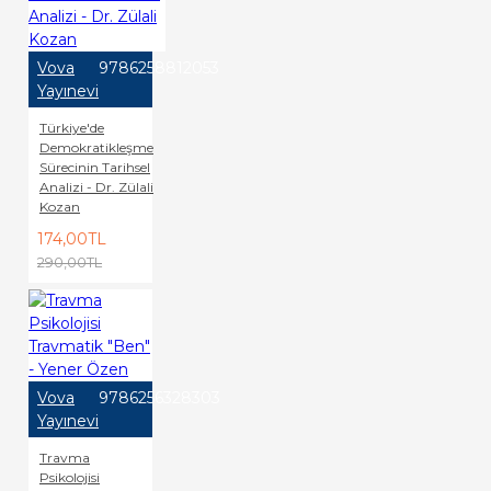
Vova
9786258812053
Yayınevi
Türkiye'de
Demokratikleşme
Sürecinin Tarihsel
Analizi - Dr. Zülali
Kozan
174,00TL
290,00TL
Vova
9786256328303
Yayınevi
Travma
Psikolojisi