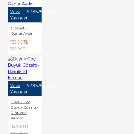
Vova
9786256328525
Yayınevi
Cinsiyet -
Öznur Aydın
135,00TL
225,00TL
Vova
9786256168039
Yayınevi
Büyük Göç
Büyük Gözaltı -
R.Bülend
Kırmacı
183,00TL
305,00TL