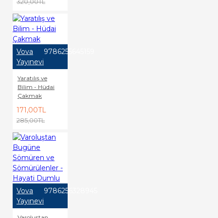
320,00TL
Vova
9786255645159
Yayınevi
Yaratılış ve
Bilim - Hüdai
Çakmak
171,00TL
285,00TL
Vova
9786256328945
Yayınevi
Varoluştan