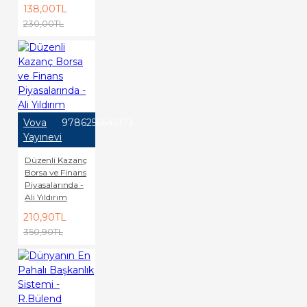
138,00TL
230,00TL
Vova
9786255645173
Yayınevi
Düzenli Kazanç
Borsa ve Finans
Piyasalarında -
Ali Yıldırım
210,90TL
350,90TL