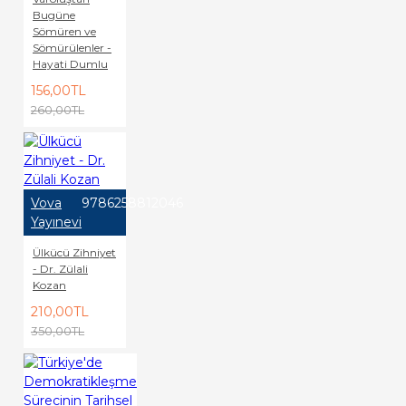
Bugüne
Sömüren ve
Sömürülenler -
Hayati Dumlu
156,00TL
260,00TL
Vova
9786258812046
Yayınevi
Ülkücü Zihniyet
- Dr. Zülali
Kozan
210,00TL
350,00TL