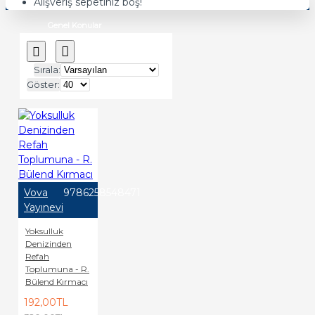
Alışveriş sepetiniz boş!
Genel Konular
Sırala:
Göster:
Vova
9786258548471
Yayınevi
Yoksulluk
Denizinden
Refah
Toplumuna - R.
Bülend Kırmacı
192,00TL