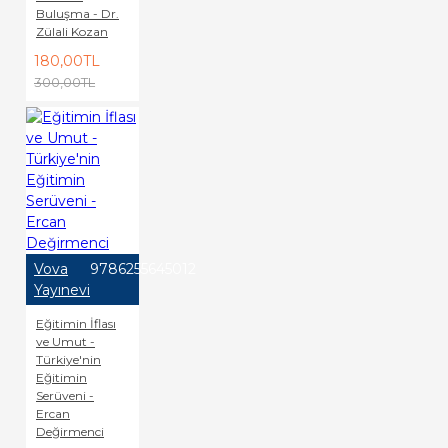
Buluşma - Dr.
Zülali Kozan
180,00TL
300,00TL
Vova
9786255645012
Yayınevi
Eğitimin İflası
ve Umut -
Türkiye'nin
Eğitimin
Serüveni -
Ercan
Değirmenci