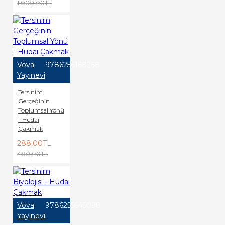
1.000,00TL
Vova
9786256168268
Yayınevi
Tersinim
Gerçeğinin
Toplumsal Yönü
- Hüdai
Çakmak
288,00TL
480,00TL
Vova
9786255645098
Yayınevi