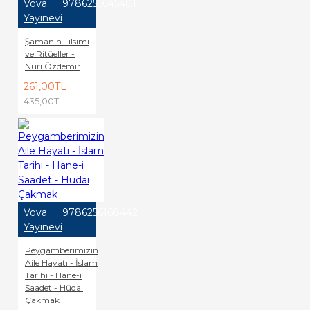
Vova
9786255645401
Yayınevi
Şamanın Tılsımı
ve Ritüeller -
Nuri Özdemir
261,00TL
435,00TL
Vova
9786256168442
Yayınevi
Peygamberimizin
Aile Hayatı - İslam
Tarihi - Hane-i
Saadet - Hüdai
Çakmak