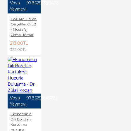
Vova
9786256328426
Yayınevi
Göz Ardı Edilen
Gerçekler Cilt:2
- Mustafa
Cemal Tomar
213,00TL
355,00TL
Vova
9786255645722
Yayınevi
Ekonominin
Dili Borçtan
Kurtulma
Huzurla