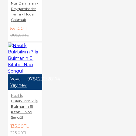
Nur Damlaları -
Peygamberler
Tarihi - Hüdai
Çakmak
531,00TL
885,00TL
Vova
9786256328174
Yayınevi
Nasıl İş
Bulabilirim ? İş
Bulmanın El
Kitabı - Naci
Şengül
135,00TL
225,00TL