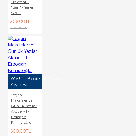
Travmatik
"Ben" - Yener
Özen
306,00TL
510,00TL
Vova
9786255645074
Yayınevi
Togan
Makaleler ve
Günlük Yazılar
Aktüel - 1 -
Erdoğan
Kırmızıoğlu
600,00TL