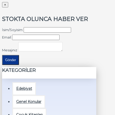
×
STOKTA OLUNCA HABER VER
İsim/Soyisim
Email
Mesajınız
Gönder
KATEGORİLER
Edebiyat
Genel Konular
Çocuk Kitapları