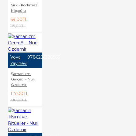
Şirk - Korkmaz
Kılıçoğlu
69,00TL
115,00TL
Vova
9786256328563
Yayınevi
Şamanizm
Gerçeği - Nuri
Özdemir
117,00TL
198,00TL