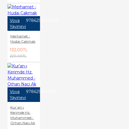
Vova
9786256328020
Yayınevi
Merhamet -
Hüdai Çakmak
132,00TL
220,00TL
Vova
9786255645197
Yayınevi
Kur’an-ı
Kerimde Hz.
Muhammed -
Orhan Naci Ak