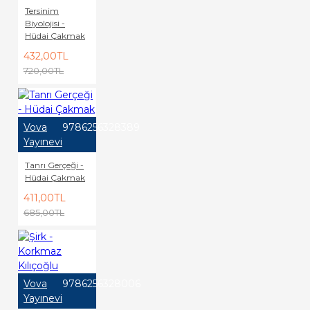
Tersinim
Biyolojisi -
Hüdai Çakmak
432,00TL
720,00TL
Vova
9786256328389
Yayınevi
Tanrı Gerçeği -
Hüdai Çakmak
411,00TL
685,00TL
Vova
9786256328006
Yayınevi