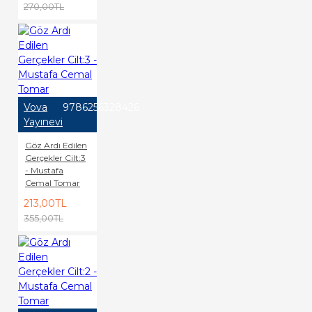
270,00TL
Vova
9786256328426
Yayınevi
Göz Ardı Edilen
Gerçekler Cilt:3
- Mustafa
Cemal Tomar
213,00TL
355,00TL