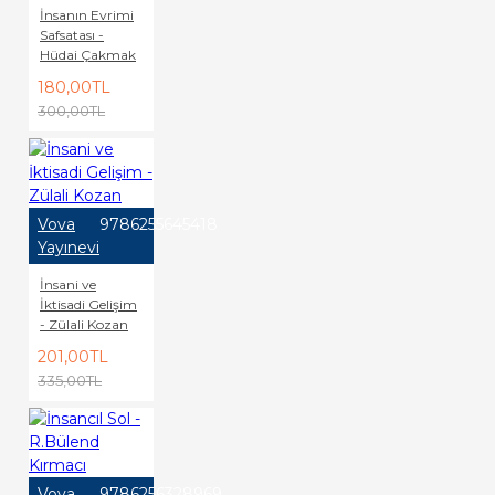
İnsanın Evrimi
Safsatası -
Hüdai Çakmak
180,00TL
300,00TL
Vova
9786255645418
Yayınevi
İnsani ve
İktisadi Gelişim
- Zülali Kozan
201,00TL
335,00TL
Vova
9786256328969