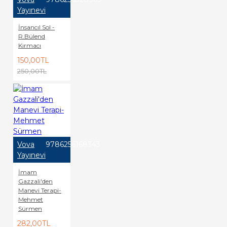
Yayınevi
İnsancıl Sol -
R.Bülend
Kırmacı
150,00TL
250,00TL
Vova
9786256168343
Yayınevi
İmam
Gazzali'den
Manevi Terapi-
Mehmet
Sürmen
282,00TL