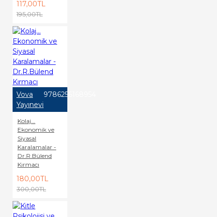
117,00TL
195,00TL
Vova
9786256168954
Yayınevi
Kolaj...
Ekonomik ve
Siyasal
Karalamalar -
Dr.R.Bülend
Kırmacı
180,00TL
300,00TL