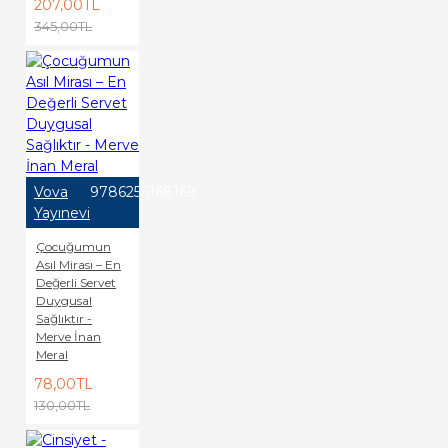
207,00TL
345,00TL
Vova
9786256168169
Yayınevi
Çocuğumun
Asıl Mirası – En
Değerli Servet
Duygusal
Sağlıktır -
Merve İnan
Meral
78,00TL
130,00TL