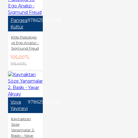
Pangea
9786259472218
Kültür
Kitle Psikolojisi
ve Ego Analizi -
Sigmund Freud
105,00TL
175,00TL
Vova
9786255645302
Yayınevi
Kaynaktan
Söze
Yansımalar 2.
Baskı - Yaşar