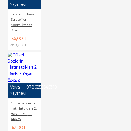
Yayınevi
Huzurlu Hayat
Stratejileri -
Adem İmdat
Kesici
156,00TL
260,00TL
Vova
9786255645319
Yayınevi
Güzel Sözlerin
Hatırlattıkları 2.
Baskı - Yaşar
Akyay
162,00TL