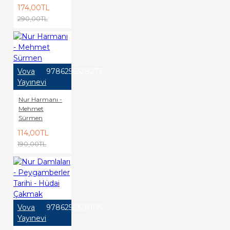
174,00TL
290,00TL
Vova
9786256328273
Yayınevi
Nur Harmanı -
Mehmet
Sürmen
114,00TL
190,00TL
Vova
9786256328105
Yayınevi