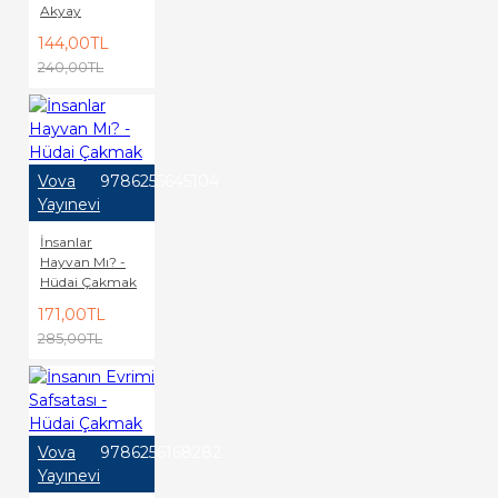
Akyay
144,00TL
240,00TL
Vova
9786255645104
Yayınevi
İnsanlar
Hayvan Mı? -
Hüdai Çakmak
171,00TL
285,00TL
Vova
9786256168282
Yayınevi