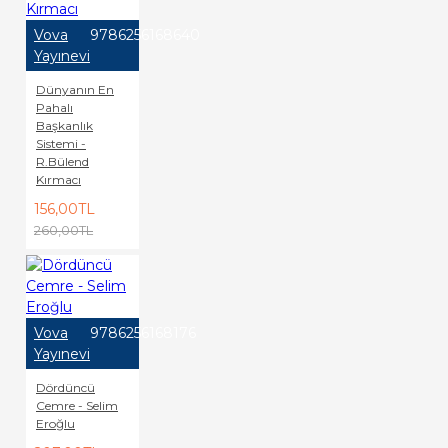
Vova
9786256168640
Yayınevi
Dünyanın En
Pahalı
Başkanlık
Sistemi -
R.Bülend
Kırmacı
156,00TL
260,00TL
Vova
9786256168176
Yayınevi
Dördüncü
Cemre - Selim
Eroğlu