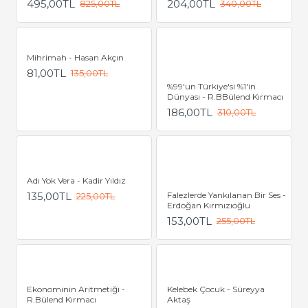
495,00TL
204,00TL
825,00TL
340,00TL
Mihrimah - Hasan Akçın
81,00TL
135,00TL
%99'un Türkiye'si %1'in
Dünyası - R.BBülend Kırmacı
186,00TL
310,00TL
Adı Yok Vera - Kadir Yıldız
135,00TL
Falezlerde Yankılanan Bir Ses -
225,00TL
Erdoğan Kırmızıoğlu
153,00TL
255,00TL
Ekonominin Aritmetiği -
Kelebek Çocuk - Süreyya
R.Bülend Kırmacı
Aktaş