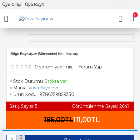
Üye Girişi
Üye Kayıt
TL
Türk Lirası
0
Bilge Baykuşun Bilmeceleri Halil Manuş
0 yorum yapılmış.
-
Yorum Yap
Stok Durumu:
Stokta var
Marka:
Vova Yayınevi
Ürün Kodu::
9786259859330
Satış Sayısı: 5
Görüntülenme Sayısı: 2641
185,00TL
111,00TL