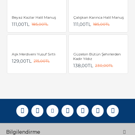
Beyaz Kazlar Halil Manuş
Çalışkan Karınca Halil Manuş
111,00TL
111,00TL
185,00TL
185,00TL
Aşk Merdiveni Yusuf Sırtlı
Güzelsin Bütün Şehirlerden
Kadir Yıldız
129,00TL
215,00TL
138,00TL
230,00TL
Bilgilendirme