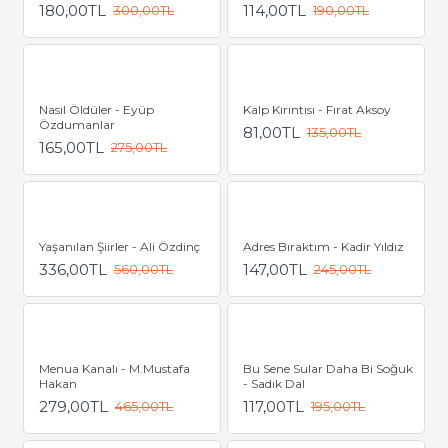
180,00TL
114,00TL
300,00TL
190,00TL
Nasıl Öldüler - Eyüp
Kalp Kırıntısı - Fırat Aksoy
Özdumanlar
81,00TL
135,00TL
165,00TL
275,00TL
Yaşanılan Şiirler - Ali Özdinç
Adres Bıraktım - Kadir Yıldız
336,00TL
147,00TL
560,00TL
245,00TL
Menua Kanalı - M.Mustafa
Bu Sene Sular Daha Bi Soğuk
Hakan
- Sadık Dal
279,00TL
117,00TL
465,00TL
195,00TL