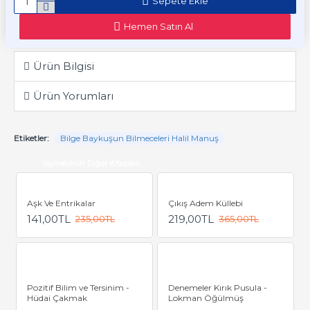
Sepete Ekle
Hemen Satın Al
Ürün Bilgisi
Ürün Yorumları
Etiketler:
Bilge Baykuşun Bilmeceleri Halil Manuş
Yayınevinin Diğer Kitapları
Aşk Ve Entrikalar
Çıkış Adem Küllebi
141,00TL
219,00TL
235,00TL
365,00TL
Pozitif Bilim ve Tersinim -
Denemeler Kırık Pusula -
Hüdai Çakmak
Lokman Öğülmüş