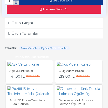
Sepete Ekle
Hemen Satın Al
Ürün Bilgisi
Ürün Yorumları
Etiketler:
Nasıl Öldüler - Eyüp Özdumanlar
Yayınevinin Diğer Kitapları
Aşk Ve Entrikalar
Çıkış Adem Küllebi
141,00TL
219,00TL
235,00TL
365,00TL
Pozitif Bilim ve Tersinim -
Denemeler Kırık Pusula -
Hüdai Çakmak
Lokman Öğülmüş