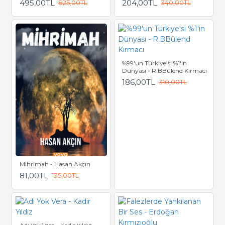
495,00TL
204,00TL
825,00TL
340,00TL
%99'un Türkiye'si %1'in
Dünyası - R.BBülend Kırmacı
186,00TL
310,00TL
Mihrimah - Hasan Akçın
81,00TL
135,00TL