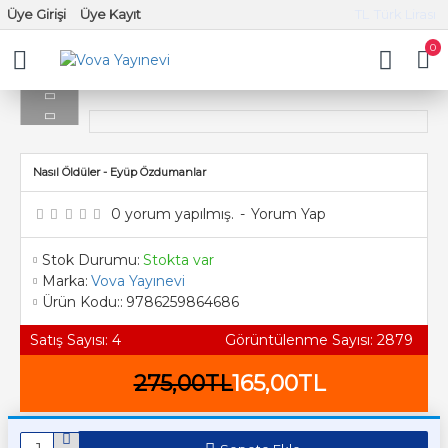
Üye Girişi
Üye Kayıt
TL
Türk Lirası
0
Nasıl Öldüler - Eyüp Özdumanlar
0 yorum yapılmış.
-
Yorum Yap
Stok Durumu:
Stokta var
Marka:
Vova Yayınevi
Ürün Kodu::
9786259864686
Satış Sayısı: 4
Görüntülenme Sayısı: 2879
275,00TL
165,00TL