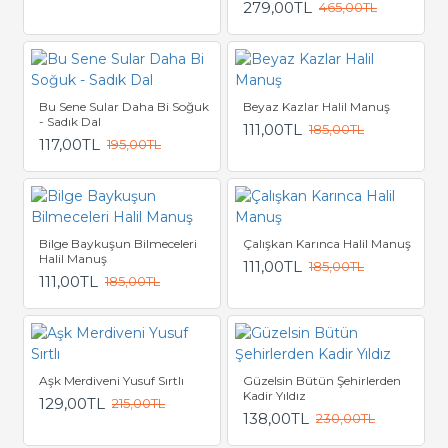
279,00TL
465,00TL
Bu Sene Sular Daha Bi Soğuk
Beyaz Kazlar Halil Manuş
- Sadık Dal
111,00TL
185,00TL
117,00TL
195,00TL
Bilge Baykuşun Bilmeceleri
Çalışkan Karınca Halil Manuş
Halil Manuş
111,00TL
185,00TL
111,00TL
185,00TL
Aşk Merdiveni Yusuf Sırtlı
Güzelsin Bütün Şehirlerden
Kadir Yıldız
129,00TL
215,00TL
138,00TL
230,00TL