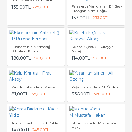
Adı Yok Vera - Kadir Yıldız
135,00TL
Falezlerde Yankılanan Bir Ses -
225,00TL
Erdoğan Kırmızıoğlu
153,00TL
255,00TL
Ekonominin Aritmetiği -
Kelebek Çocuk - Süreyya
R.Bülend Kırmacı
Aktaş
180,00TL
114,00TL
300,00TL
190,00TL
Kalp Kırıntısı - Fırat Aksoy
Yaşanılan Şiirler - Ali Özdinç
81,00TL
336,00TL
135,00TL
560,00TL
Adres Bıraktım - Kadir Yıldız
Menua Kanalı - M.Mustafa
Hakan
147,00TL
245,00TL