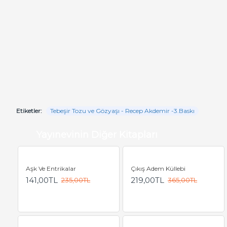
Etiketler:
Tebeşir Tozu ve Gözyaşı - Recep Akdemir -3.Baskı
Yayınevinin Diğer Kitapları
Aşk Ve Entrikalar
Çıkış Adem Küllebi
141,00TL
219,00TL
235,00TL
365,00TL