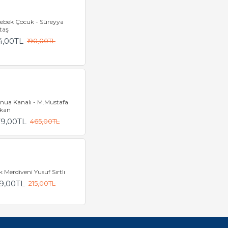
lebek Çocuk - Süreyya
taş
4,00TL
190,00TL
nua Kanalı - M.Mustafa
kan
79,00TL
465,00TL
 Merdiveni Yusuf Sırtlı
9,00TL
215,00TL