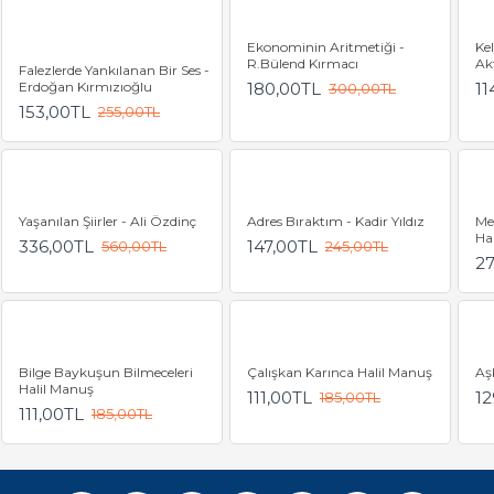
Ekonominin Aritmetiği -
Ke
R.Bülend Kırmacı
Ak
Falezlerde Yankılanan Bir Ses -
Erdoğan Kırmızıoğlu
180,00TL
11
300,00TL
153,00TL
255,00TL
Yaşanılan Şiirler - Ali Özdinç
Adres Bıraktım - Kadir Yıldız
Me
Ha
336,00TL
147,00TL
560,00TL
245,00TL
2
Bilge Baykuşun Bilmeceleri
Çalışkan Karınca Halil Manuş
Aşk
Halil Manuş
111,00TL
12
185,00TL
111,00TL
185,00TL