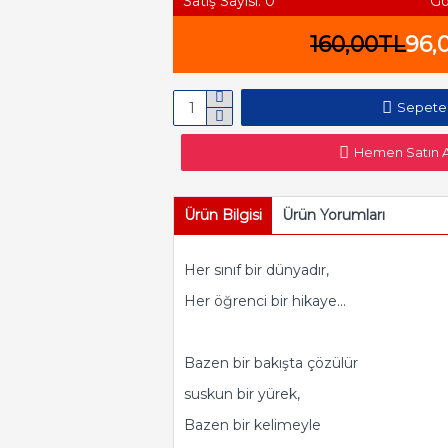
Satış Sayısı: 0
Gö
160,00TL
96,
Sepete
Hemen Satın A
Ürün Bilgisi
Ürün Yorumları
Her sınıf bir dünyadır,
Her öğrenci bir hikaye...
Bazen bir bakışta çözülür
suskun bir yürek,
Bazen bir kelimeyle