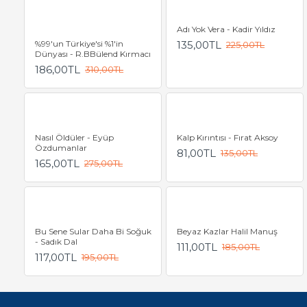
Adı Yok Vera - Kadir Yıldız
%99'un Türkiye'si %1'in
135,00TL
225,00TL
Dünyası - R.BBülend Kırmacı
186,00TL
310,00TL
Nasıl Öldüler - Eyüp
Kalp Kırıntısı - Fırat Aksoy
Özdumanlar
81,00TL
135,00TL
165,00TL
275,00TL
Bu Sene Sular Daha Bi Soğuk
Beyaz Kazlar Halil Manuş
- Sadık Dal
111,00TL
185,00TL
117,00TL
195,00TL