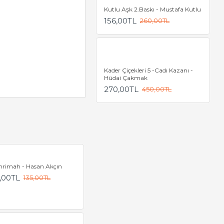
Kutlu Aşk 2.Baskı - Mustafa Kutlu
156,00TL
260,00TL
Kader Çiçekleri 5 -Cadı Kazanı -
Hüdai Çakmak
270,00TL
450,00TL
hrimah - Hasan Akçın
,00TL
135,00TL