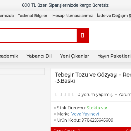
600 TL üzeri Siparişlerinizde kargo ücretsiz.
kımızda
Teslimat Bilgileri
Hesap Numaralarımız
İade ve Değişim Şa
kademik
Yabancı Dil
Yeni Çıkanlar
Yayın Paketler
Tebeşir Tozu ve Gözyaşı - R
-3.Baskı
0 yorum yapılmış.
-
Yorum
Stok Durumu:
Stokta var
Marka:
Vova Yayınevi
Ürün Kodu::
9786255645609