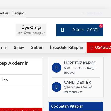
rtları
İletişim
TL
Türk Lirası
0
Üye Girişi
0 ürün - 0,00TL
Yeni Üyelik Oluştur
imiz
Sınav
Setler
İmzadaki Kitaplar
0545152
ecep Akdemir
ÜCRETSİZ KARGO
600 TL ve Üzeri Kargo
Bedava
 Yap
CANLI DESTEK
7/24 Müşteri Desteği
Vermekteyiz
Çok Satan Kitaplar