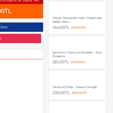
rüntülenme Sayısı: 541
00TL
Hayat Okulunda İnsan Olabilmek -
Sedat Yalçın
 Ekle
144,00TL
240,00TL
l
Şamanın Tılsımı ve Ritüeller - Nuri
Özdemir
261,00TL
435,00TL
Yaramaz Enes - Hakan Döngel
230,00TL
380,00TL