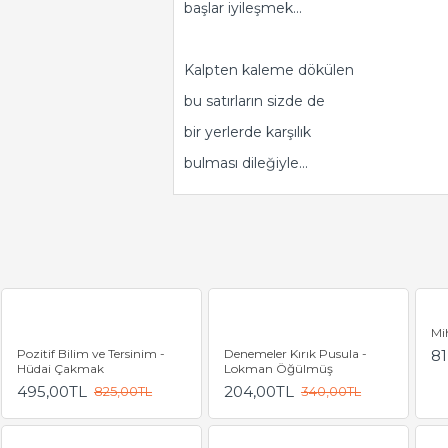
başlar iyileşmek...
Kalpten kaleme dökülen
bu satırların sizde de
bir yerlerde karşılık
bulması dileğiyle...
Mi
Pozitif Bilim ve Tersinim -
Denemeler Kırık Pusula -
81
Hüdai Çakmak
Lokman Öğülmüş
495,00TL
204,00TL
825,00TL
340,00TL