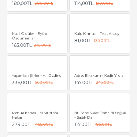
180,00TL
114,00TL
300,00TL
190,00TL
Nasıl Öldüler - Eyüp
Kalp Kırıntısı - Fırat Aksoy
Özdumanlar
81,00TL
135,00TL
165,00TL
275,00TL
Yaşanılan Şiirler - Ali Özdinç
Adres Bıraktım - Kadir Yıldız
336,00TL
147,00TL
560,00TL
245,00TL
Menua Kanalı - M.Mustafa
Bu Sene Sular Daha Bi Soğuk
Hakan
- Sadık Dal
279,00TL
117,00TL
465,00TL
195,00TL