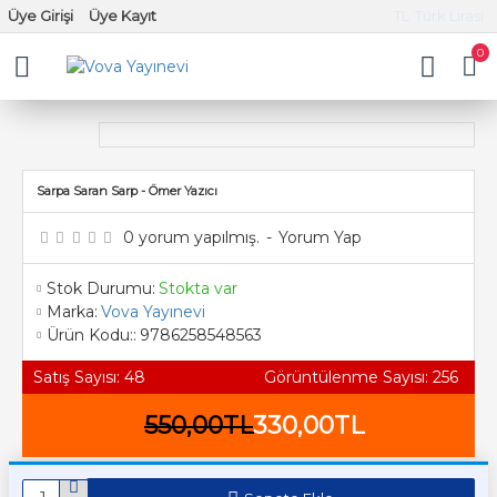
Üye Girişi
Üye Kayıt
TL
Türk Lirası
0
Sarpa Saran Sarp - Ömer Yazıcı
0 yorum yapılmış.
-
Yorum Yap
Stok Durumu:
Stokta var
Marka:
Vova Yayınevi
Ürün Kodu::
9786258548563
Satış Sayısı: 48
Görüntülenme Sayısı: 256
550,00TL
330,00TL