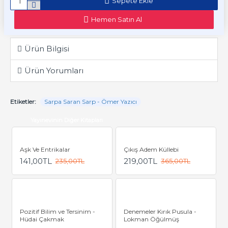
Sepete Ekle
Hemen Satın Al
Ürün Bilgisi
Ürün Yorumları
Etiketler:
Sarpa Saran Sarp - Ömer Yazıcı
Yayınevinin Diğer Kitapları
Aşk Ve Entrikalar
Çıkış Adem Küllebi
141,00TL
219,00TL
235,00TL
365,00TL
Pozitif Bilim ve Tersinim -
Denemeler Kırık Pusula -
Hüdai Çakmak
Lokman Öğülmüş