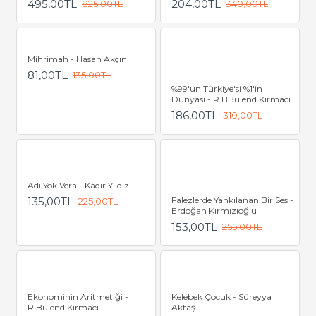
495,00TL
204,00TL
825,00TL
340,00TL
Mihrimah - Hasan Akçın
81,00TL
135,00TL
%99'un Türkiye'si %1'in
Dünyası - R.BBülend Kırmacı
186,00TL
310,00TL
Adı Yok Vera - Kadir Yıldız
135,00TL
Falezlerde Yankılanan Bir Ses -
225,00TL
Erdoğan Kırmızıoğlu
153,00TL
255,00TL
Ekonominin Aritmetiği -
Kelebek Çocuk - Süreyya
R.Bülend Kırmacı
Aktaş