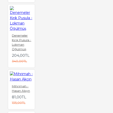
Denemeler
Kırık Pusula -
Lokman
Öğülmüş
204,00TL
340,00TL
Mihrimah -
Hasan Akçın
81,00TL
135,00TL