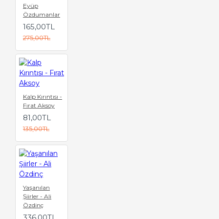
Eyüp
Özdumanlar
165,00TL
275,00TL
Kalp Kırıntısı -
Fırat Aksoy
81,00TL
135,00TL
Yaşanılan
Şiirler - Ali
Özdinç
336,00TL