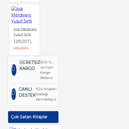
Aşk Merdiveni
Yusuf Sırtlı
129,00TL
215,00TL
ÜCRETSİZ
600 TL
ve Üzeri
KARGO
Kargo
Bedava
CANLI
7/24 Müşteri
Desteği
DESTEK
Vermekteyiz
Çok Satan Kitaplar