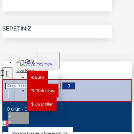
SEPETINIZ
TL
Üye Girişi
Türk Lirası
TRY
Üye Kayıt
€
Euro
TL
Türk Lirası
$
US Dollar
0 ürün - 0,00TL
0
Misketin Hikayesi - Ayşe Vuslat İltar