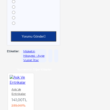
Yorumu Gönder
Etiketler:
Misketin
Hikayesi - Ayşe
Vuslat İltar
Yayınevinin Diğer Kitapları
Aşk Ve
Entrikalar
141,00TL
235,00TL