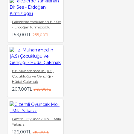
Falezlerde Yankılanan Bir Ses
- Erdoğan Kırmızıoğlu
153,00TL
255,00TL
Hz. Muhammed'in (A.S)
Çocukluğu ve Gençliği -
Hüdai Çakmak
207,00TL
345,00TL
Gizemli Oyuncak Moli - Mila
Yakasız
126,00TL
210,00TL