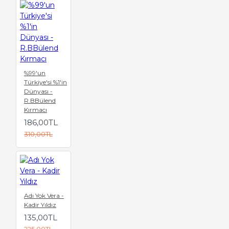
%99'un
Türkiye'si %1'in
Dünyası -
R.BBülend
Kırmacı
186,00TL
310,00TL
Adı Yok Vera -
Kadir Yıldız
135,00TL
225,00TL