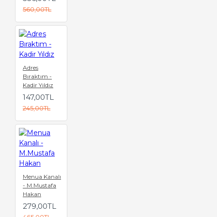
560,00TL
Adres
Bıraktım -
Kadir Yıldız
147,00TL
245,00TL
Menua Kanalı
- M.Mustafa
Hakan
279,00TL
465,00TL