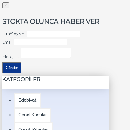
×
STOKTA OLUNCA HABER VER
İsim/Soyisim
Email
Mesajınız
Gönder
KATEGORİLER
Edebiyat
Genel Konular
Çocuk Kitapları