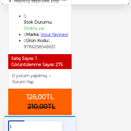
Alışveriş sepetiniz boş!
Stok Durumu:
Stokta var
Marka:
Vova Yayınevi
Ürün Kodu::
9786258548631
Satış Sayısı: 1
Görüntülenme Sayısı: 275
0 yorum yapılmış.
-
Yorum Yap
126,00TL
210,00TL