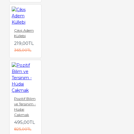
Çıkış Adem
Küllebi
219,00TL
365,00TL
Pozitif Bilim
ve Tersinim -
Hüdai
Çakmak
495,00TL
825,00TL