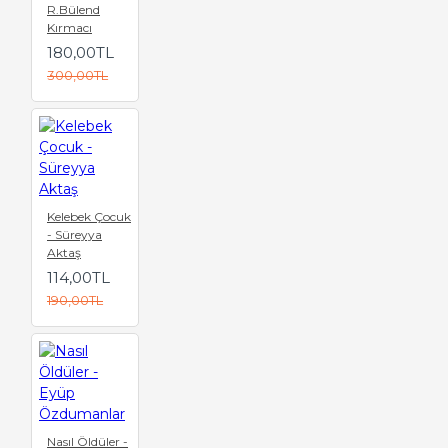
R.Bülend
Kırmacı
180,00TL
300,00TL
Kelebek Çocuk
- Süreyya
Aktaş
114,00TL
190,00TL
Nasıl Öldüler -