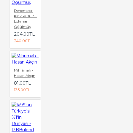
Denemeler
Kırık Pusula -
Lokman
Öğülmüş
204,00TL
340,00TL
Mihrimah -
Hasan Akçın
81,00TL
135,00TL