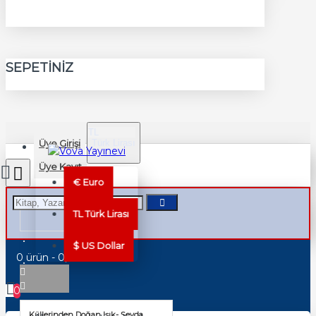
SEPETINIZ
TL
Üye Girişi
Türk Lirası
TRY
Üye Kayıt
€
Euro
TL
Türk Lirası
$
US Dollar
0 ürün - 0,00TL
0
Küllerinden Doğan Işık- Şeyda