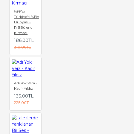
%99'un
Türkiye'si %1'in
Dünyası -
R.BBülend
Kırmacı
186,00TL
310,00TL
Adı Yok Vera -
Kadir Yıldız
135,00TL
225,00TL