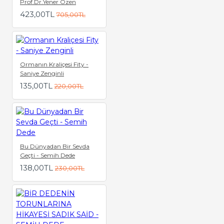
Prof.Dr.Yener Özen
423,00TL
705,00TL
Ormanın Kraliçesi Fity -
Saniye Zenginli
135,00TL
220,00TL
Bu Dünyadan Bir Sevda
Geçti - Semih Dede
138,00TL
230,00TL