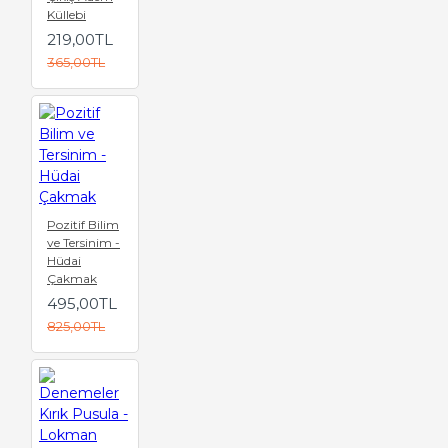
Küllebi
219,00TL
365,00TL
Pozitif Bilim
ve Tersinim -
Hüdai
Çakmak
495,00TL
825,00TL