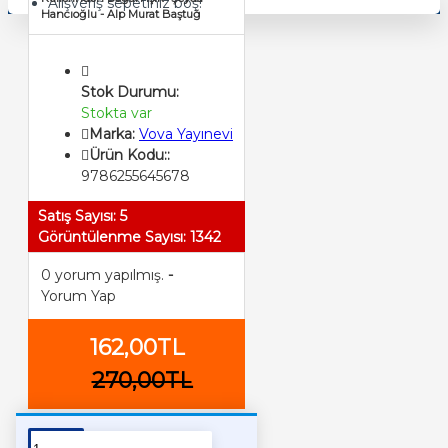
Alışveriş sepetiniz boş!
Hancıoğlu - Alp Murat Baştuğ
Stok Durumu:
Stokta var
Marka:
Vova Yayınevi
Ürün Kodu::
9786255645678
Satış Sayısı: 5
Görüntülenme Sayısı: 1342
0 yorum yapılmış.
-
Yorum Yap
162,00TL
270,00TL