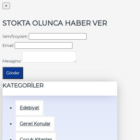
×
STOKTA OLUNCA HABER VER
İsim/Soyisim
Email
Mesajınız
Gönder
KATEGORİLER
Edebiyat
Genel Konular
Çocuk Kitapları