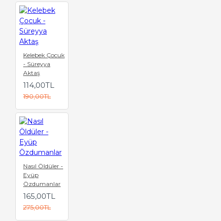
Kelebek Çocuk
- Süreyya
Aktaş
114,00TL
190,00TL
Nasıl Öldüler -
Eyüp
Özdumanlar
165,00TL
275,00TL