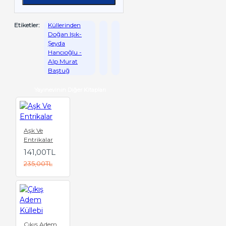
Etiketler:
Küllerinden
Doğan Işık-
Şeyda
Hancıoğlu -
Alp Murat
Baştuğ
Yayınevinin Diğer Kitapları
Aşk Ve
Entrikalar
141,00TL
235,00TL
Çıkış Adem