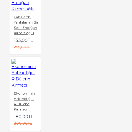
Falezlerde
Yankılanan Bir
Ses - Erdoğan
Kırmızıoğlu
153,00TL
255,00TL
Ekonominin
Aritmetiği -
R.Bülend
Kırmacı
180,00TL
300,00TL