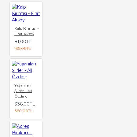
Kalp Kırıntısı -
Fırat Aksoy
81,00TL
135,00TL
Yaşanılan
Şiirler - Ali
Özdinç
336,00TL
560,00TL