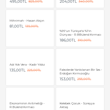
495,00TL
204,00TL
825,00TL
340,00TL
Mihrimah - Hasan Akçın
81,00TL
135,00TL
%99'un Türkiye'si %1'in
Dünyası - R.BBülend Kırmacı
186,00TL
310,00TL
Adı Yok Vera - Kadir Yıldız
135,00TL
Falezlerde Yankılanan Bir Ses -
225,00TL
Erdoğan Kırmızıoğlu
153,00TL
255,00TL
Ekonominin Aritmetiği -
Kelebek Çocuk - Süreyya
R.Bülend Kırmacı
Aktaş