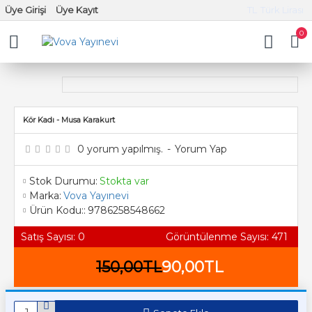
Üye Girişi
Üye Kayıt
TL
Türk Lirası
0
Kör Kadı - Musa Karakurt
0 yorum yapılmış.
-
Yorum Yap
Stok Durumu:
Stokta var
Marka:
Vova Yayınevi
Ürün Kodu::
9786258548662
Satış Sayısı: 0
Görüntülenme Sayısı: 471
150,00TL
90,00TL