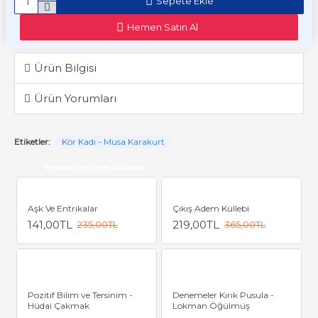
Sepete Ekle
Hemen Satın Al
Ürün Bilgisi
Ürün Yorumları
Etiketler:
Kör Kadı - Musa Karakurt
Yayınevinin Diğer Kitapları
Aşk Ve Entrikalar
Çıkış Adem Küllebi
141,00TL
219,00TL
235,00TL
365,00TL
Pozitif Bilim ve Tersinim -
Denemeler Kırık Pusula -
Hüdai Çakmak
Lokman Öğülmüş