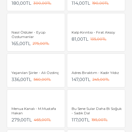
180,00TL
114,00TL
300,00TL
190,00TL
Nasıl Öldüler - Eyüp
Kalp Kırıntısı - Fırat Aksoy
Özdumanlar
81,00TL
135,00TL
165,00TL
275,00TL
Yaşanılan Şiirler - Ali Özdinç
Adres Bıraktım - Kadir Yıldız
336,00TL
147,00TL
560,00TL
245,00TL
Menua Kanalı - M.Mustafa
Bu Sene Sular Daha Bi Soğuk
Hakan
- Sadık Dal
279,00TL
117,00TL
465,00TL
195,00TL