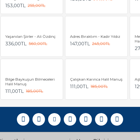
153,00TL
255,00TL
Yaşanılan Şiirler - Ali Özdinç
Adres Bıraktım - Kadir Yıldız
Me
Ha
336,00TL
147,00TL
560,00TL
245,00TL
2
Bilge Baykuşun Bilmeceleri
Çalışkan Karınca Halil Manuş
Aşk
Halil Manuş
111,00TL
12
185,00TL
111,00TL
185,00TL