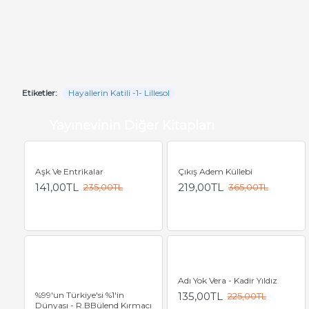
Etiketler:
Hayallerin Katili -1- Lillesol
Yayınevinin Diğer Kitapları
Aşk Ve Entrikalar
Çıkış Adem Küllebi
141,00TL
219,00TL
235,00TL
365,00TL
Adı Yok Vera - Kadir Yıldız
%99'un Türkiye'si %1'in
135,00TL
225,00TL
Dünyası - R.BBülend Kırmacı