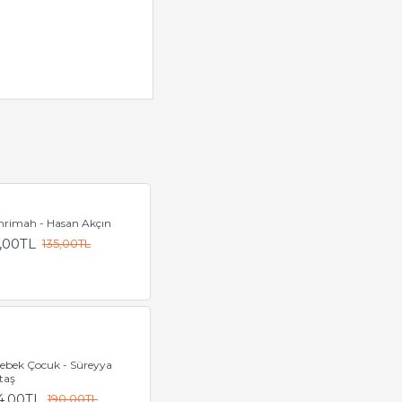
hrimah - Hasan Akçın
,00TL
135,00TL
lebek Çocuk - Süreyya
taş
4,00TL
190,00TL