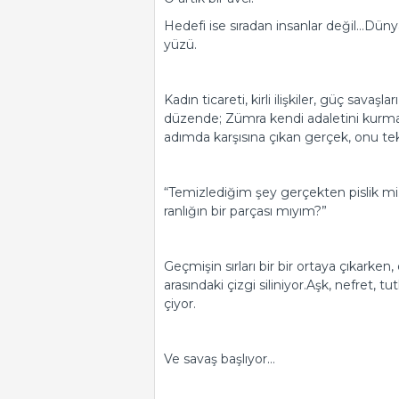
He­de­fi ise sı­ra­dan in­san­lar değil…Dün­ya
yüzü.
Kadın ti­ca­re­ti, kirli iliş­ki­ler, güç sa­vaş­la
dü­zen­de; Zümra kendi ada­le­ti­ni kur­ma
adım­da kar­şı­sı­na çıkan ger­çek, onu tek 
“Te­miz­le­di­ğim şey ger­çek­ten pis­lik
ran­lı­ğın bir par­ça­sı mıyım?”
Geç­mi­şin sır­la­rı bir bir or­ta­ya çı­kar­k
ara­sın­da­ki çizgi si­li­ni­yor.Aşk, nef­ret,
çi­yor.
Ve savaş baş­lı­yor…