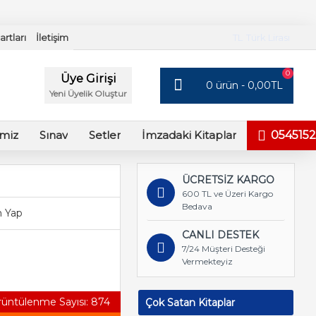
rtları
İletişim
TL
Türk Lirası
0
Üye Girişi
0 ürün - 0,00TL
Yeni Üyelik Oluştur
imiz
Sınav
Setler
İmzadaki Kitaplar
0545152
ÜCRETSİZ KARGO
600 TL ve Üzeri Kargo
Bedava
 Yap
CANLI DESTEK
7/24 Müşteri Desteği
Vermekteyiz
üntülenme Sayısı: 874
Çok Satan Kitaplar