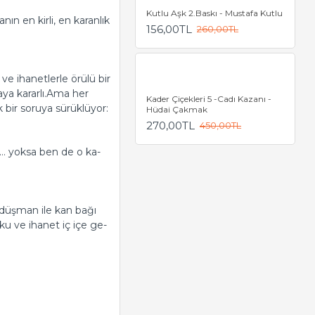
Kutlu Aşk 2.Baskı - Mustafa Kutlu
­nın en kirli, en ka­ran­lık
156,00TL
260,00TL
­rı ve iha­net­ler­le örülü bir
­ya ka­rar­lı.Ama her
Kader Çiçekleri 5 -Cadı Kazanı -
bir so­ru­ya sü­rük­lü­yor:
Hüdai Çakmak
270,00TL
450,00TL
 mi… yoksa ben de o ka­
en, düş­man ile kan bağı
 tutku ve iha­net iç içe ge­