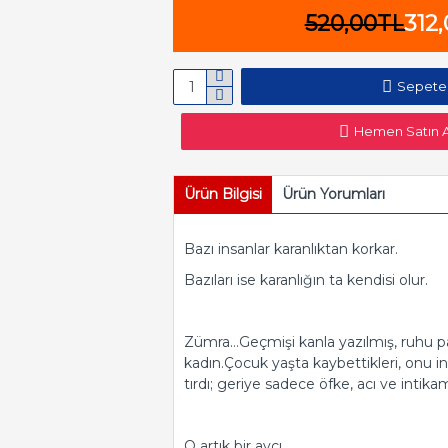
520,00TL
312
Sepete
Hemen Satın A
Ürün Bilgisi
Ürün Yorumları
Bazı in­san­lar ka­ran­lık­tan kor­kar.
Ba­zı­la­rı ise ka­ran­lı­ğın ta ken­di­si olur.
Zümra…Geç­mi­şi kanla ya­zıl­mış, ruhu par
kadın.Çocuk yaşta kay­bet­tik­le­ri, onu i
tır­dı; ge­ri­ye sa­de­ce öfke, acı ve in­ti­ka
O artık bir avcı.