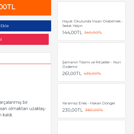
,00TL
Hayat Okulunda İnsan Olabilmek -
 Ekle
Sedat Yalçın
144,00TL
240,00TL
l
Şamanın Tılsımı ve Ritüeller - Nuri
Özdemir
261,00TL
435,00TL
­ça­lan­mış bir
Yaramaz Enes - Hakan Döngel
nsan ol­mak­tan uzak­laş­
230,00TL
380,00TL
m kaldı.