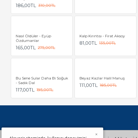
186,00TL
310,00TL
Nasıl Öldüler - Eyüp
Kalp Kırıntısı - Fırat Aksoy
Özdumanlar
81,00TL
135,00TL
165,00TL
275,00TL
Bu Sene Sular Daha Bi Soğuk
Beyaz Kazlar Halil Manuş
- Sadık Dal
111,00TL
185,00TL
117,00TL
195,00TL
×