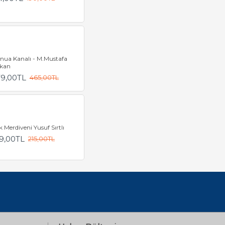
nua Kanalı - M.Mustafa
kan
79,00TL
465,00TL
 Merdiveni Yusuf Sırtlı
9,00TL
215,00TL