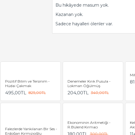
Bu hi­kâ­ye­de masum yok.
Ka­za­nan yok.
Sa­de­ce ha­yal­le­ri ölen­ler var.
Mi
Pozitif Bilim ve Tersinim -
Denemeler Kırık Pusula -
81
Hüdai Çakmak
Lokman Öğülmüş
495,00TL
204,00TL
825,00TL
340,00TL
Ekonominin Aritmetiği -
Ke
R.Bülend Kırmacı
Ak
Falezlerde Yankılanan Bir Ses -
Erdoğan Kırmızıoğlu
180,00TL
11
300,00TL