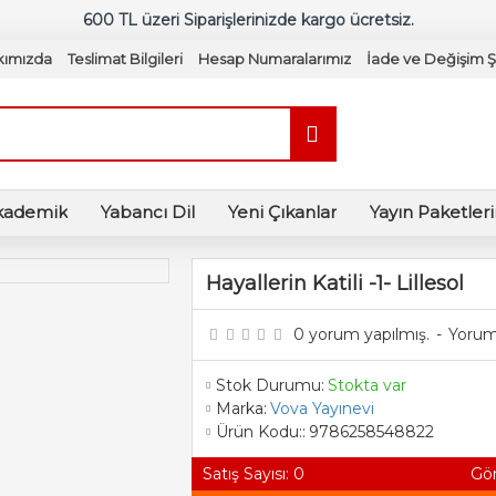
600 TL üzeri Siparişlerinizde kargo ücretsiz.
kımızda
Teslimat Bilgileri
Hesap Numaralarımız
İade ve Değişim Şa
kademik
Yabancı Dil
Yeni Çıkanlar
Yayın Paketler
Hayallerin Katili -1- Lillesol
0 yorum yapılmış.
-
Yorum
Stok Durumu:
Stokta var
Marka:
Vova Yayınevi
Ürün Kodu::
9786258548822
Satış Sayısı: 0
Gör