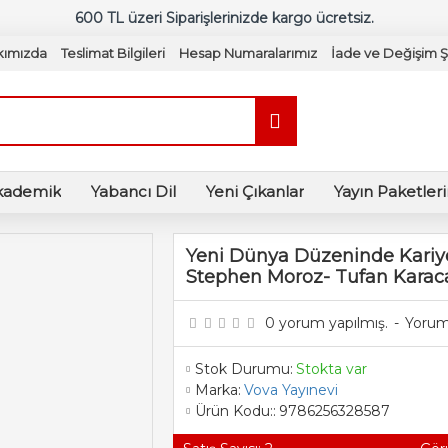
600 TL üzeri Siparişlerinizde kargo ücretsiz.
kımızda
Teslimat Bilgileri
Hesap Numaralarımız
İade ve Değişim Şa
kademik
Yabancı Dil
Yeni Çıkanlar
Yayın Paketler
Yeni Dünya Düzeninde Kariye
Stephen Moroz- Tufan Karac
0 yorum yapılmış.
-
Yorum
Stok Durumu:
Stokta var
Marka:
Vova Yayınevi
Ürün Kodu::
9786256328587