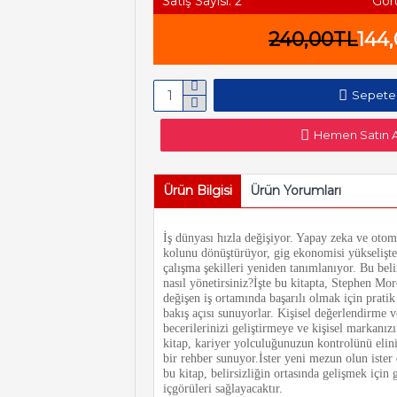
Satış Sayısı: 2
Gör
240,00TL
144
Sepete
Hemen Satın A
Ürün Bilgisi
Ürün Yorumları
İş dünyası hızla değişiyor. Yapay zeka ve oto
kolunu dönüştürüyor, gig ekonomisi yükselişt
çalışma şekilleri yeniden tanımlanıyor. Bu beli
nasıl yönetirsiniz?İşte bu kitapta, Stephen Mo
değişen iş ortamında başarılı olmak için pratik 
bakış açısı sunuyorlar. Kişisel değerlendirme 
becerilerinizi geliştirmeye ve kişisel markanız
kitap, kariyer yolculuğunuzun kontrolünü elin
bir rehber sunuyor.İster yeni mezun olun ister
bu kitap, belirsizliğin ortasında gelişmek için 
içgörüleri sağlayacaktır.