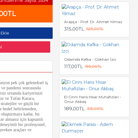
üntülenme Sayısı: 3534
,00TL
Arapça - Prof. Dr. Ahmet Yılmaz
315,00TL
525,00TL
 Ekle
l
Odamda Kafka - Gökhan İzci
117,00TL
195,00TL
masyon pek çok geleneksel iş
e ve pandemi sonrasında
rsiz ortamda kariyerinizi
El Cinni Haris Hisar Muhafızları -
roz ve Tufan Karaca,
Onur Akbaş
stratejiler ve güçlü bir
189,00TL
315,00TL
ve hedef belirlemeden,
ı oluşturmaya kadar, bu
ize almanız için kapsamlı
 deneyimli bir profesyonel,
gereken araçları ve