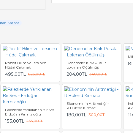
ufan Karaca
Mi
Pozitif Bilim ve Tersinim -
Denemeler Kırık Pusula -
81
Hüdai Çakmak
Lokman Öğülmüş
495,00TL
204,00TL
825,00TL
340,00TL
Ekonominin Aritmetiği -
Ke
R.Bülend Kırmacı
Ak
Falezlerde Yankılanan Bir Ses -
Erdoğan Kırmızıoğlu
180,00TL
11
300,00TL
153,00TL
255,00TL