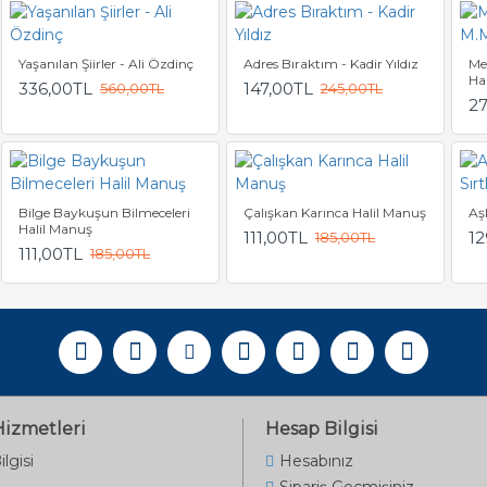
Yaşanılan Şiirler - Ali Özdinç
Adres Bıraktım - Kadir Yıldız
Me
Ha
336,00TL
147,00TL
560,00TL
245,00TL
2
Bilge Baykuşun Bilmeceleri
Çalışkan Karınca Halil Manuş
Aşk
Halil Manuş
111,00TL
12
185,00TL
111,00TL
185,00TL
Hizmetleri
Hesap Bilgisi
ilgisi
Hesabınız