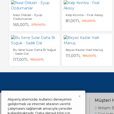
Nasıl Öldüler - Eyüp
Kalp Kırıntısı - Fırat Aksoy
Özdumanlar
81,00TL
135,00TL
165,00TL
275,00TL
Bu Sene Sular Daha Bi Soğuk
Beyaz Kazlar Halil Manuş
- Sadık Dal
111,00TL
185,00TL
117,00TL
195,00TL
×
Alışveriş sitemizde, kullanıcı deneyimini
Bilgilendirme
Müşteri 
geliştirmek ve internet sitesinin verimli
Hakkımızda
İletişim B
çalışmasını sağlamak amacıyla çerezler
kullanılmaktadır. Daha detaylı bilgi için