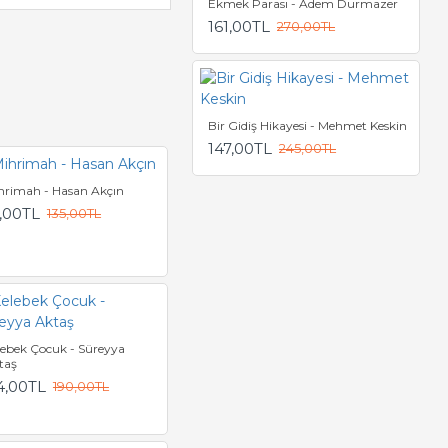
Ekmek Parası - Adem Durmazer
161,00TL
270,00TL
Bir Gidiş Hikayesi - Mehmet Keskin
147,00TL
245,00TL
hrimah - Hasan Akçın
,00TL
135,00TL
lebek Çocuk - Süreyya
taş
4,00TL
190,00TL