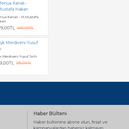
nua Kanalı - M.Mustafa
kan
79,00TL
465,00TL
 Merdiveni Yusuf Sırtlı
9,00TL
215,00TL
Haber Bülteni
Haber bültenine abone olun, fırsat ve
kampanyalardan habersiz kalmayın...