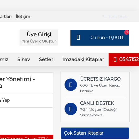
rtları
İletişim
TL
Türk Lirası
0
Üye Girişi
0 ürün - 0,00TL
Yeni Üyelik Oluştur
imiz
Sınav
Setler
İmzadaki Kitaplar
0545152
r Yönetimi -
ÜCRETSİZ KARGO
a
600 TL ve Üzeri Kargo
Bedava
 Yap
CANLI DESTEK
7/24 Müşteri Desteği
Vermekteyiz
Çok Satan Kitaplar