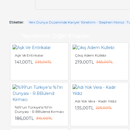
Etiketler:
Yeni Dünya Düzeninde Kariyer Yönetimi - Stephen Moroz- T
Yayınevinin Diğer Kitapları
Aşk Ve Entrikalar
Çıkış Adem Küllebi
141,00TL
219,00TL
235,00TL
365,00TL
Adı Yok Vera - Kadir Yıldız
%99'un Türkiye'si %1'in
135,00TL
225,00TL
Dünyası - R.BBülend Kırmacı
186,00TL
310,00TL