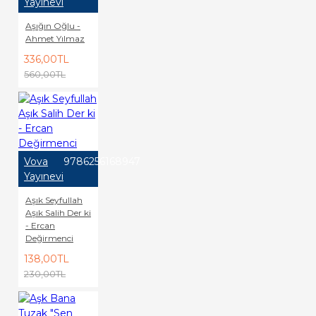
Yayınevi
Aşığın Oğlu -
Ahmet Yılmaz
336,00TL
560,00TL
Vova
9786256168947
Yayınevi
Aşık Seyfullah
Aşık Salih Der ki
- Ercan
Değirmenci
138,00TL
230,00TL