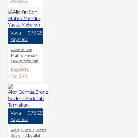
170,00TL
Vova
9786258548082
Yayınevi
Allah'ın Son
Mührü Mehdi -
Yavuz Yağdıran
153,00TL
250,00TL
Vova
9786259454757
Yayınevi
Altın,Gümüş,Bronz
Sözler - Abdullah