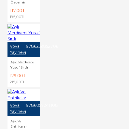
Özdemir
117,00TL
195,00TL
Vova
9786259852706
Yayınevi
Aşk Merdiveni
Yusuf Sırtlı
129,00TL
215,00TL
Vova
9786057241108
Yayınevi
Aşk Ve
Entrikalar