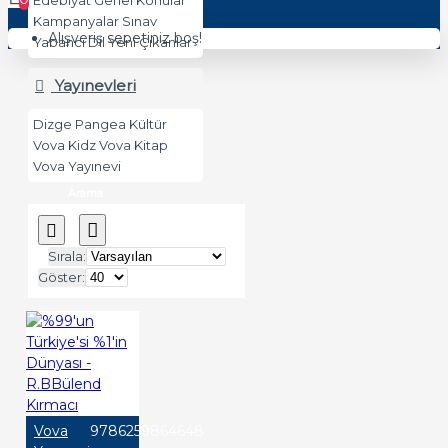
Edebiyat
Genel Konular
Kampanyalar
Sınav
Alışveriş sepetiniz boş!
Yabancı Dil
Yeni Çıkanlar
Yayınevleri
Dizge
Pangea Kültür
Vova Kidz
Vova Kitap
Vova Yayınevi
Arama
Sırala:
Göster:
Vova
9786259864648