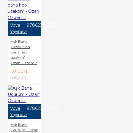
Vova
9786255645531
Yayınevi
Aşk Bana
Tuzak "Sen
bana hep
uzaktın" -
Ozan Özdemir
123,00TL
205,00TL
Vova
9786255645692
Yayınevi
Aşk Bana
Uçurum - Ozan