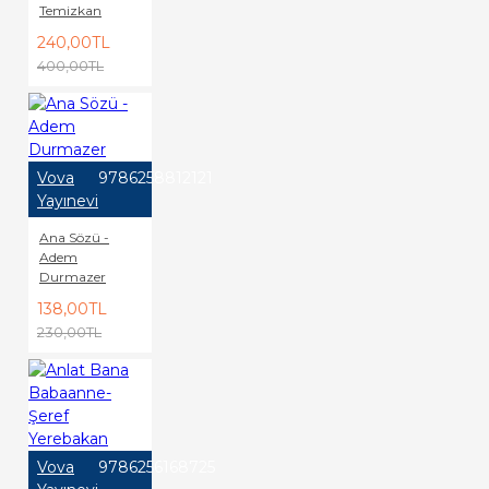
Temizkan
240,00TL
400,00TL
Vova
9786258812121
Yayınevi
Ana Sözü -
Adem
Durmazer
138,00TL
230,00TL
Vova
9786256168725