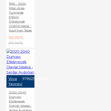
1950 - 2020
Yılları Arası
Türkiye'de
Eğitim
Öğretimde
Önemli Hatlar -
Rauf İnan Tepeli
162,00TL
270,00TL
Vova
9786256168763
Yayınevi
2020-2040
Dünyayı
Etkileyecek
Olaylar Silsilesi -
Serdar Aydoğan