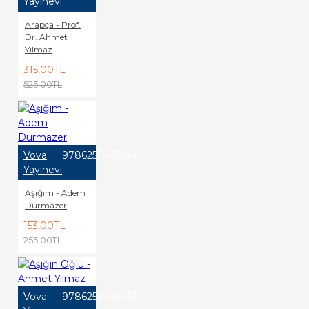
Yayınevi
Arapça - Prof.
Dr. Ahmet
Yılmaz
315,00TL
525,00TL
Vova
9786255645494
Yayınevi
Aşığım - Adem
Durmazer
153,00TL
255,00TL
Vova
9786258548518