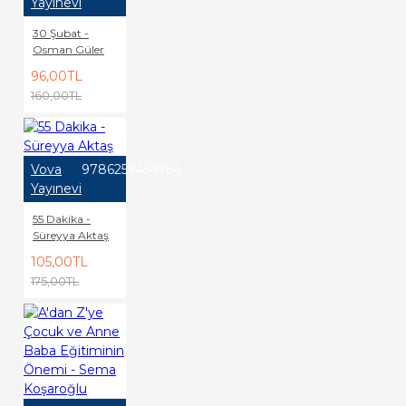
Yayınevi
30 Şubat -
Osman Güler
96,00TL
160,00TL
Vova
9786259454764
Yayınevi
55 Dakika -
Süreyya Aktaş
105,00TL
175,00TL