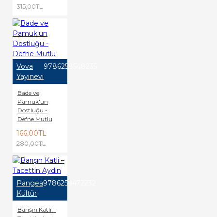
315,00TL
Vova
9786258548235
Yayınevi
Bade ve
Pamuk'un
Dostluğu -
Defne Mutlu
166,00TL
280,00TL
Pangea
9786259472232
Kültür
Barışın Katli –