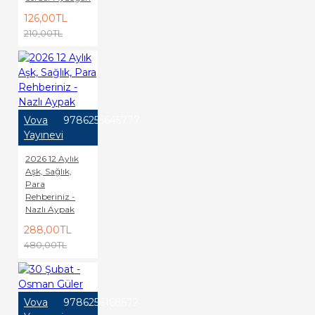
126,00TL
210,00TL
Vova
9786255645777
Yayınevi
2026 12 Aylık
Aşk, Sağlık,
Para
Rehberiniz -
Nazlı Aypak
288,00TL
480,00TL
Vova
9786256168572