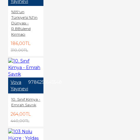
Yayınevi
%99'un
Türkiye'si %1'in
Dünyası -
R.BBülend
Kırmacı
186,00TL
310,00TL
Vova
9786255645548
Yayınevi
10. Sınıf Kimya -
Emrah Savrık
264,00TL
440,00TL