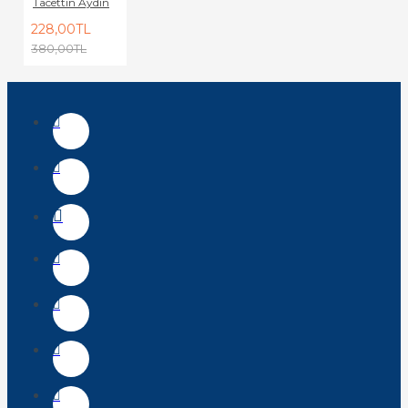
Tacettin Aydın
228,00TL
380,00TL