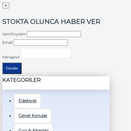
×
STOKTA OLUNCA HABER VER
İsim/Soyisim
Email
Mesajınız
Gönder
KATEGORİLER
Edebiyat
Genel Konular
Çocuk Kitapları