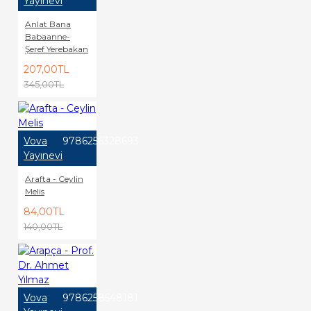
Yayınevi
Anlat Bana
Babaanne-
Şeref Yerebakan
207,00TL
345,00TL
Vova
9786256328693
Yayınevi
Arafta - Ceylin
Melis
84,00TL
140,00TL
Vova
9786258548181