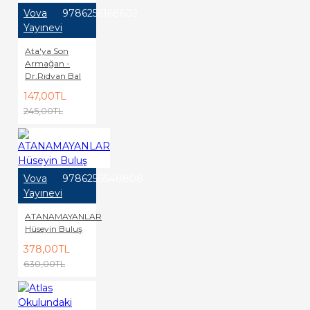
Vova
9786256168602
Yayınevi
Ata'ya Son
Armağan -
Dr.Rıdvan Bal
147,00TL
245,00TL
Vova
9786258548808
Yayınevi
ATANAMAYANLAR
Hüseyin Buluş
378,00TL
630,00TL