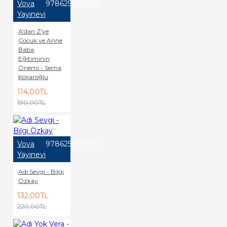
Vova
9786255645227
Yayınevi
A'dan Z'ye
Çocuk ve Anne
Baba
Eğitiminin
Önemi - Sema
Koşaroğlu
114,00TL
190,00TL
Vova
9786259859361
Yayınevi
Adı Sevgi - Bilgi
Özkay
132,00TL
220,00TL