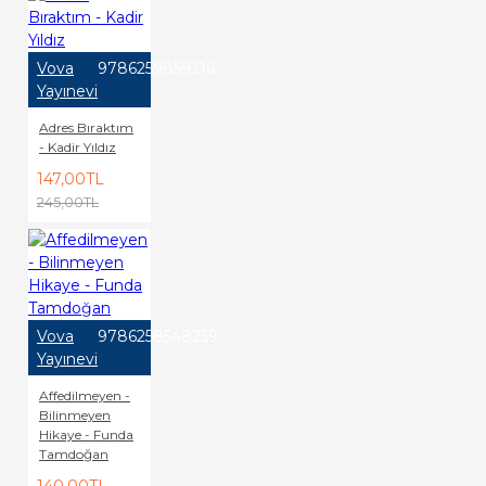
Vova
9786259859316
Yayınevi
Adres Bıraktım
- Kadir Yıldız
147,00TL
245,00TL
Vova
9786258548259
Yayınevi
Affedilmeyen -
Bilinmeyen
Hikaye - Funda
Tamdoğan