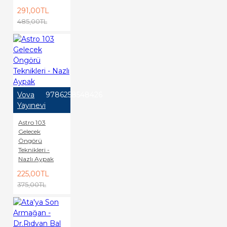
291,00TL
485,00TL
Vova
9786258548426
Yayınevi
Astro 103
Gelecek
Öngörü
Teknikleri -
Nazlı Aypak
225,00TL
375,00TL