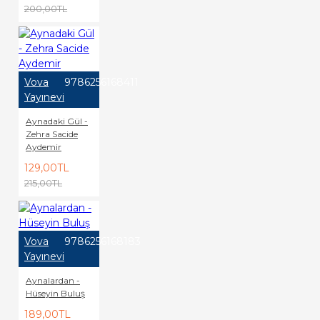
200,00TL
Vova
9786256168411
Yayınevi
Aynadaki Gül -
Zehra Sacide
Aydemir
129,00TL
215,00TL
Vova
9786256168183
Yayınevi
Aynalardan -
Hüseyin Buluş
189,00TL