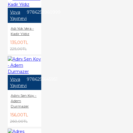
Vova
9786259960999
Yayınevi
Adı Yok Vera -
Kadir Yıldız
135,00TL
225,00TL
Vova
9786255645951
Yayınevi
Adını Sen Koy -
Adem
Durmazer
156,00TL
260,00TL