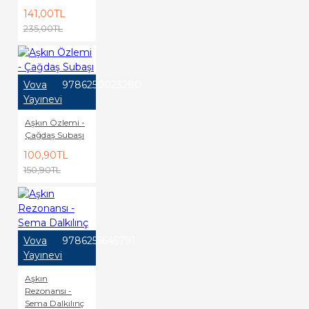
141,00TL
235,00TL
Vova
9786250023280
Yayınevi
Aşkın Özlemi -
Çağdaş Subaşı
100,90TL
150,90TL
Vova
9786255645791
Yayınevi
Aşkın
Rezonansı -
Sema Dalkılınç