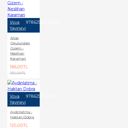
Vova
9786258548884
Yayınevi
Atlas
Okulundaki
Gizem -
Neslihan
Karaman
186,00TL
310,00TL
Vova
9786256328228
Yayınevi
Aydınlatma -
Haktan Dobra
120,00TL