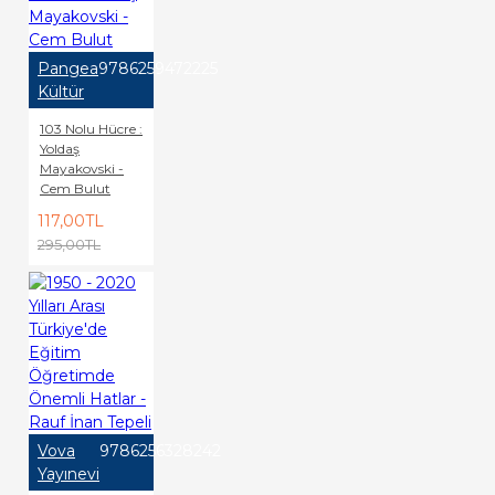
Pangea
9786259472225
Kültür
103 Nolu Hücre :
Yoldaş
Mayakovski -
Cem Bulut
117,00TL
295,00TL
Vova
9786256328242
Yayınevi