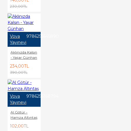
140,00TL
230,00TL
Vova
9786255645890
Yayınevi
Aklınızda Kalsın
- Yaşar Günhan
234,00TL
390,00TL
Vova
9786256168794
Yayınevi
Al Götür -
Hamza Altıntaş
102,00TL