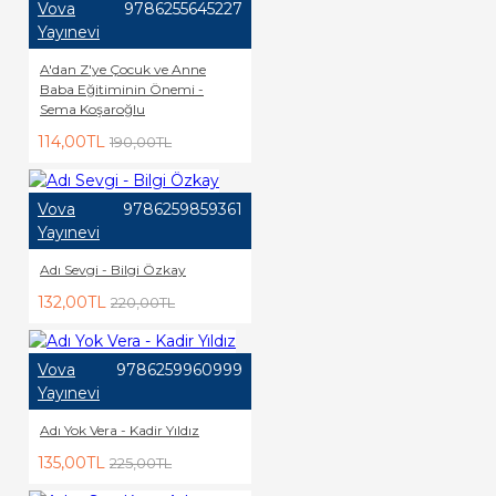
Vova
9786255645227
Yayınevi
A'dan Z'ye Çocuk ve Anne
Baba Eğitiminin Önemi -
Sema Koşaroğlu
114,00TL
190,00TL
Vova
9786259859361
Yayınevi
Adı Sevgi - Bilgi Özkay
132,00TL
220,00TL
Vova
9786259960999
Yayınevi
Adı Yok Vera - Kadir Yıldız
135,00TL
225,00TL