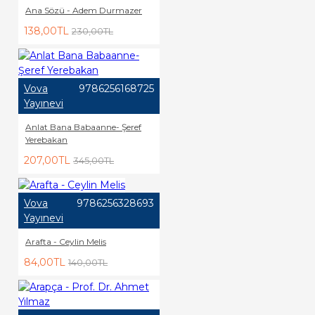
Ana Sözü - Adem Durmazer
138,00TL
230,00TL
Vova
9786256168725
Yayınevi
Anlat Bana Babaanne- Şeref
Yerebakan
207,00TL
345,00TL
Vova
9786256328693
Yayınevi
Arafta - Ceylin Melis
84,00TL
140,00TL