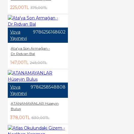
225,00TL
375,00TL
Vova
9786256168602
Yayınevi
Ata'ya Son Armağan -
Dr.Rıdvan Bal
147,00TL
245,00TL
Vova
9786258548808
Yayınevi
ATANAMAYANLAR Hüseyin
Buluş
378,00TL
630,00TL