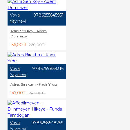
Vova
9786255645951
Yayınevi
Adını Sen Koy - Adem
Durmazer
156,00TL
260,00TL
Vova
9786259859316
Yayınevi
Adres Bıraktım - Kadir Yıldız
147,00TL
245,00TL
Vova
9786258548259
Yayınevi