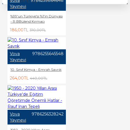
Vova
9786259864648
Alışveriş sepetiniz boş!
Yayınevi
%99'un Türkiye'si %1'in Dünyası
- R.BBülend Kırmacı
186,00TL
310,00TL
Vova
9786255645548
Yayınevi
10. Sınıf Kimya - Emrah Savrık
264,00TL
440,00TL
Vova
9786256328242
Yayınevi
1950 - 2020 Yılları Arası