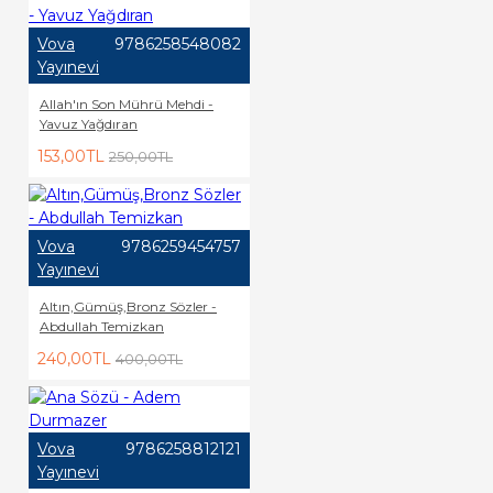
Vova
9786258548082
Yayınevi
Allah'ın Son Mührü Mehdi -
Yavuz Yağdıran
153,00TL
250,00TL
Vova
9786259454757
Yayınevi
Altın,Gümüş,Bronz Sözler -
Abdullah Temizkan
240,00TL
400,00TL
Vova
9786258812121
Yayınevi