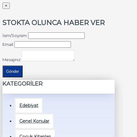
×
STOKTA OLUNCA HABER VER
İsim/Soyisim
Email
Mesajınız
Gönder
KATEGORİLER
Edebiyat
Genel Konular
Çocuk Kitapları