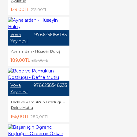
Aydemir
129,00TL
215,00TL
Vova
9786256168183
Yayınevi
Aynalardan - Hüseyin Buluş
189,00TL
315,00TL
Vova
9786258548235
Yayınevi
Bade ve Pamuk'un Dostluğu -
Defne Mutlu
166,00TL
280,00TL