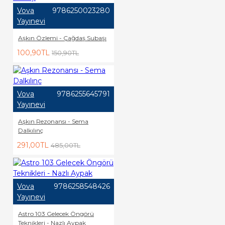
Vova
9786250023280
Yayınevi
Aşkın Özlemi - Çağdaş Subaşı
100,90TL
150,90TL
Vova
9786255645791
Yayınevi
Aşkın Rezonansı - Sema
Dalkılınç
291,00TL
485,00TL
Vova
9786258548426
Yayınevi
Astro 103 Gelecek Öngörü
Teknikleri - Nazlı Aypak