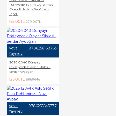
Türkiye'de Eğitim Öğretimde
Önemli Hatlar - Rauf İnan
Tepeli
162,00TL
270,00TL
Vova
9786256168763
Yayınevi
2020-2040 Dünyayı
Etkileyecek Olaylar Silsilesi -
Serdar Aydoğan
126,00TL
210,00TL
Vova
9786255645777
Yayınevi