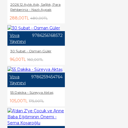
2026 12 Aylık Aşk, Sağlık, Para
Rehberiniz - Nazlı Aypak
288,00TL
480,00TL
Vova
9786256168572
Yayınevi
30 Şubat - Osman Güler
96,00TL
160,00TL
Vova
9786259454764
Yayınevi
55 Dakika - Süreyya Aktaş
105,00TL
175,00TL