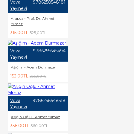
Vova
9786258548181
Yayınevi
Arapça - Prof. Dr. Ahmet
Yılmaz
315,00TL
525,00TL
Vova
9786255645494
Yayınevi
Aşığım - Adem Durmazer
153,00TL
255,00TL
Vova
9786258548518
Yayınevi
Aşığın Oğlu - Ahmet Yılmaz
336,00TL
560,00TL