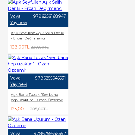
Vova
9786256168947
Yayınevi
Aşık Seyfullah Aşık Salih Der ki
- Ercan Değirmenci
138,00TL
230,00TL
Vova
9786255645531
Yayınevi
Aşk Bana Tuzak "Sen bana
hep uzaktın" - Ozan Özdemir
123,00TL
205,00TL
Vova
9786255645692