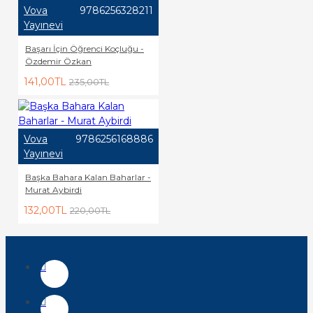
Vova
9786256328211
Yayınevi
Başarı İçin Öğrenci Koçluğu -
Özdemir Özkan
141,00TL
235,00TL
Vova
9786256168886
Yayınevi
Başka Bahara Kalan Baharlar -
Murat Aybirdi
132,00TL
220,00TL