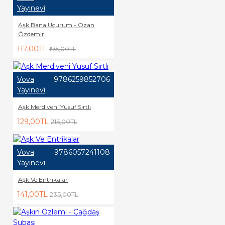
Yayınevi
Aşk Bana Uçurum - Ozan
Özdemir
117,00TL
195,00TL
Vova
9786259852706
Yayınevi
Aşk Merdiveni Yusuf Sırtlı
129,00TL
215,00TL
Vova
9786057241108
Yayınevi
Aşk Ve Entrikalar
141,00TL
235,00TL