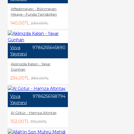
Affedilmeyen - Bilinmeyen
Hikaye - Funda Tamdoğan
140,00TL
230,00TL
Vova
9786255645890
Yayınevi
Aklınızda Kalsın - Yaşar
Günhan
234,00TL
390,00TL
Vova
9786256168794
Yayınevi
Al Götür - Hamza Altıntaş
102,00TL
170,00TL