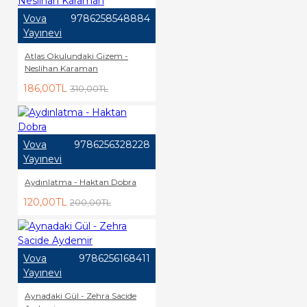
Vova
9786258548884
Yayınevi
Atlas Okulundaki Gizem -
Neslihan Karaman
186,00TL
310,00TL
Vova
9786256328228
Yayınevi
Aydınlatma - Haktan Dobra
120,00TL
200,00TL
Vova
9786256168411
Yayınevi
Aynadaki Gül - Zehra Sacide